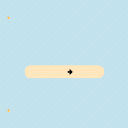
獲っていいもの
​悪いもの