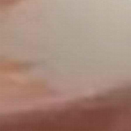
漁師が紡ぐ、豊かな海の
贈りもの。